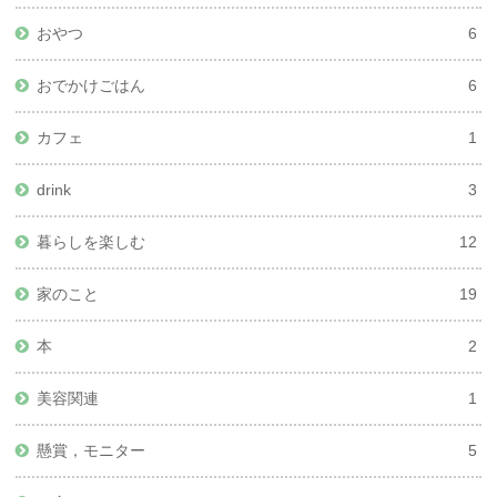
おやつ
6
おでかけごはん
6
カフェ
1
drink
3
暮らしを楽しむ
12
家のこと
19
本
2
美容関連
1
懸賞，モニター
5