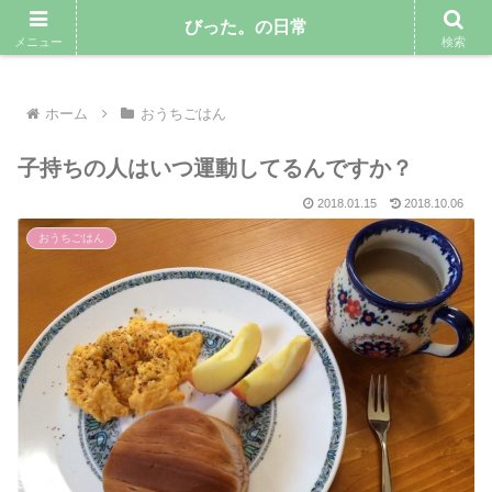
気ままにゆるりと暮らしていきたい専業主婦のブログ
びった。の日常
メニュー
検索
ホーム
おうちごはん
子持ちの人はいつ運動してるんですか？
2018.01.15
2018.10.06
おうちごはん