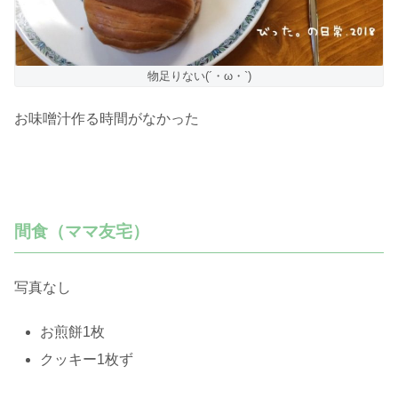
物足りない(´・ω・`)
お味噌汁作る時間がなかった
間食（ママ友宅）
写真なし
お煎餅1枚
クッキー1枚ず