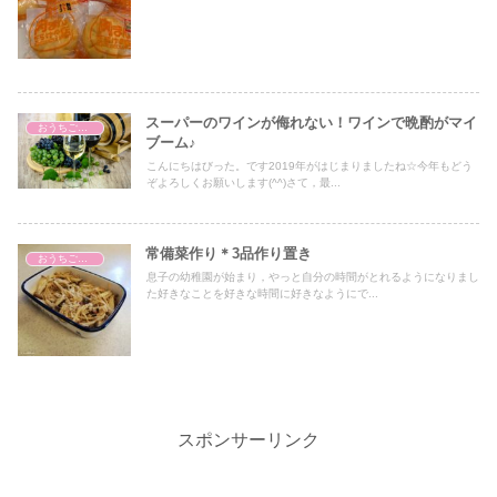
スーパーのワインが侮れない！ワインで晩酌がマイ
おうちごはん
ブーム♪
こんにちはびった。です2019年がはじまりましたね☆今年もどう
ぞよろしくお願いします(^^)さて，最...
常備菜作り＊3品作り置き
おうちごはん
息子の幼稚園が始まり，やっと自分の時間がとれるようになりまし
た好きなことを好きな時間に好きなようにで...
スポンサーリンク