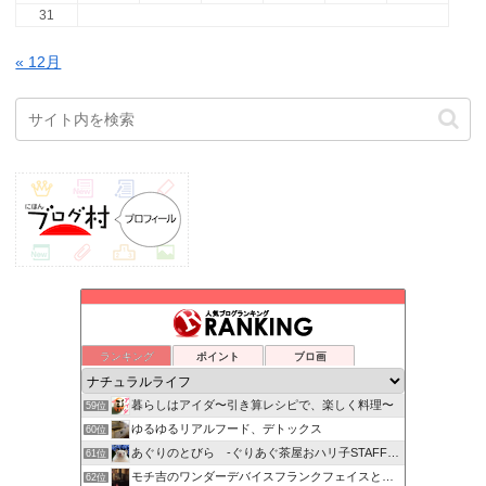
31
« 12月
ランキング
ポイント
ブロ画
暮らしはアイダ〜引き算レシピで、楽しく料理〜
59位
ゆるゆるリアルフード、デトックス
60位
あぐりのとびら -ぐりあぐ茶屋おハリ子STAFF日記-
61位
モチ吉のワンダーデバイスフランクフェイスと薪ストーブ生活
62位