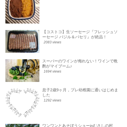
【コストコ】生ソーセージ『フレッシュソ
ーセージ バジル＆パセリ』が絶品！
2083 views
スーパーのワインが侮れない！ワインで晩
酌がマイブーム♪
1694 views
息子2歳9ヶ月，プレ幼稚園に通いはじめま
した
1292 views
ワンワンとあそぼうショーinむさしの村