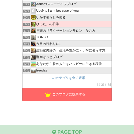
Aobaのスローライフブログ
63位
UbuNtu I am, because of you
64位
いかす暮らしを知る
65位
びった。の日常
66位
戸頭のリラクゼーションサロン なごみ
67位
TORSO
68位
今日の終わりに。
69位
建築家夫婦の「生活を豊かに・丁寧に暮らす方法」
70位
湘南ほっとブログ
71位
あなたが主役の人生をハッピーに生きる秘訣
72位
freedas
73位
このカテゴリを全て表示
参加する
このブログに投票する
PAGE TOP