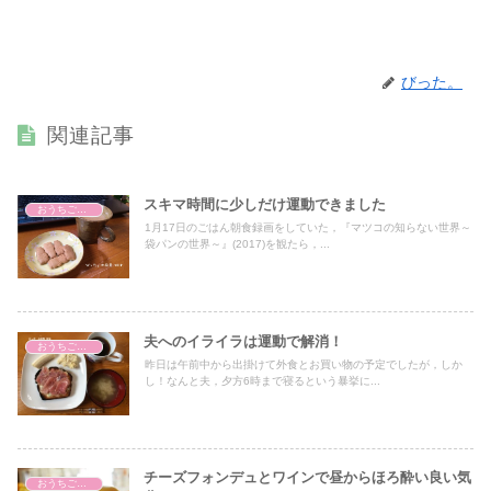
びった。
関連記事
スキマ時間に少しだけ運動できました
おうちごはん
1月17日のごはん朝食録画をしていた，『マツコの知らない世界～
袋パンの世界～』(2017)を観たら，...
夫へのイライラは運動で解消！
おうちごはん
昨日は午前中から出掛けて外食とお買い物の予定でしたが，しか
し！なんと夫，夕方6時まで寝るという暴挙に...
チーズフォンデュとワインで昼からほろ酔い良い気
おうちごはん