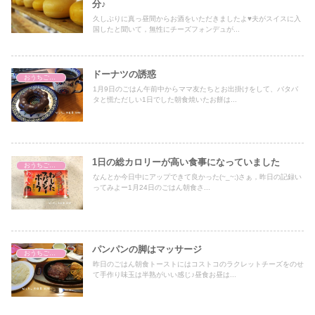
分♪
久しぶりに真っ昼間からお酒をいただきましたよ♥夫がスイスに入
国したと聞いて，無性にチーズフォンデュが...
ドーナツの誘惑
おうちごはん
1月9日のごはん午前中からママ友たちとお出掛けをして、バタバ
タと慌ただしい1日でした朝食焼いたお餅は...
1日の総カロリーが高い食事になっていました
おうちごはん
なんとか今日中にアップできて良かった(~_~;)さぁ，昨日の記録い
ってみよー1月24日のごはん朝食さ...
パンパンの脚はマッサージ
おうちごはん
昨日のごはん朝食トーストにはコストコのラクレットチーズをのせ
て手作り味玉は半熟がいい感じ♪昼食お昼は...