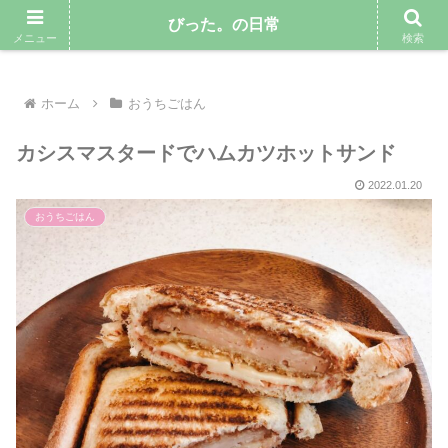
気ままにゆるりと暮らしていきたい専業主婦のブログ
びった。の日常
メニュー
検索
ホーム
おうちごはん
カシスマスタードでハムカツホットサンド
2022.01.20
おうちごはん