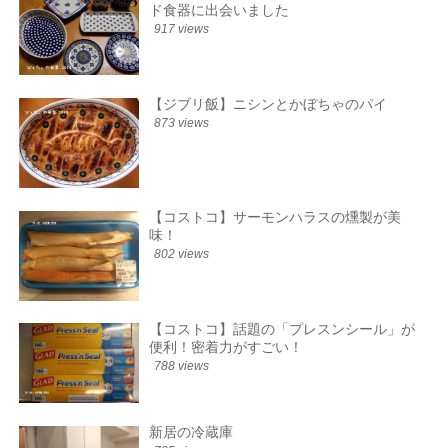
ド食器に出会いました
917 views
【ジブリ飯】ニシンとかぼちゃのパイ
873 views
【コストコ】サーモンハラスの燻製が美
味！
802 views
【コストコ】話題の「プレスンシール」が
便利！密着力がすごい！
788 views
新居の冷蔵庫