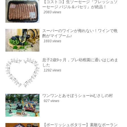
【コストコ】生ソーセージ『フレッシュソ
ーセージ バジル＆パセリ』が絶品！
2083 views
スーパーのワインが侮れない！ワインで晩
酌がマイブーム♪
1693 views
息子2歳9ヶ月，プレ幼稚園に通いはじめま
した
1292 views
ワンワンとあそぼうショーinむさしの村
927 views
【ポーリッシュポタリー】素敵なポーラン