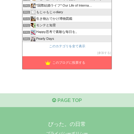
*国際結婚ライフ* Our Life of Interna…
29位
もじゃもじゃdiary
30位
生き物おでかけ博物図鑑
31位
モンテと知育
32位
Happy思考で素敵な毎日を。
33位
Pearly Days
34位
このカテゴリを全て表示
参加する
このブログに投票する
PAGE TOP
びった。の日常
プライバシーポリシー