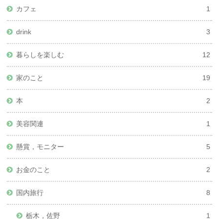
カフェ
1
drink
3
暮らしを楽しむ
12
家のこと
19
本
2
美容関連
1
懸賞，モニター
5
お金のこと
2
国内旅行
8
栃木，佐野
1