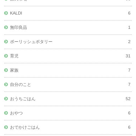
KALDI
6
無印良品
1
ポーリッシュポタリー
2
育児
31
家族
7
自分のこと
7
おうちごはん
52
おやつ
6
おでかけごはん
6