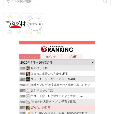
ランキング
ポイント
ブロ画
母のはしくれ
20位
はまっこ主婦のゆうゆうLIFE
21位
ファーストシーズン『YUKI、MARI』
22位
赤裸々ブログ 赤字家庭だけど幸せに暮らしたい
23位
ひかりちゃん日記
24位
エリートぼっちが育児中のようです(´・ω・`)
25位
"お出かけ大好きママ" の子育て日記
26位
びった。の日常
27位
ベビー服ハンドメイド記録 hanacoのブログ
28位