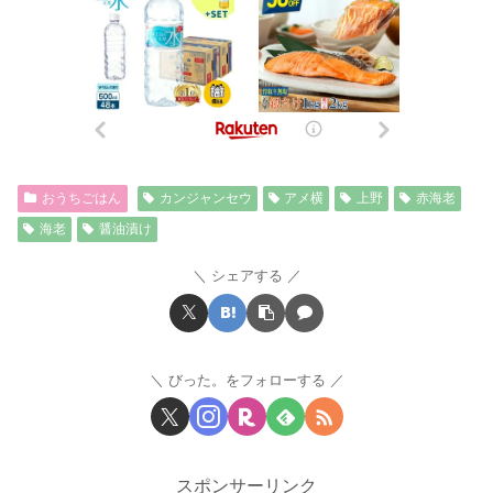
おうちごはん
カンジャンセウ
アメ横
上野
赤海老
海老
醤油漬け
シェアする
びった。をフォローする
スポンサーリンク