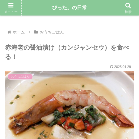
気ままにゆるりと暮らしていきたい専業主婦のブログ
びった。の日常
メニュー
検索
ホーム
おうちごはん
赤海老の醤油漬け（カンジャンセウ）を食べ
る！
2025.01.29
おうちごはん