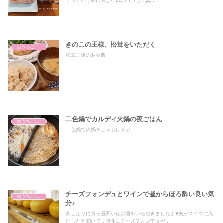
アッという間に過ぎた1日でした(；´Д...
きのこの王様、松茸をいただく
おうちごはん
松茸三昧のお夕飯
二色鍋でカルディ火鍋の夜ごはん
おうちごはん
二色鍋で火鍋＆しゃぶしゃぶ
チーズフォンデュとワインで昼からほろ酔い良い気
おうちごはん
分♪
久しぶりに真っ昼間からお酒をいただきましたよ♥夫がスイスに入
国したと聞いて，無性にチーズフォンデュが...