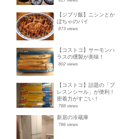
917 views
【ジブリ飯】ニシンとか
ぼちゃのパイ
873 views
【コストコ】サーモンハ
ラスの燻製が美味！
802 views
【コストコ】話題の「プ
レスンシール」が便利！
密着力がすごい！
788 views
新居の冷蔵庫
786 views