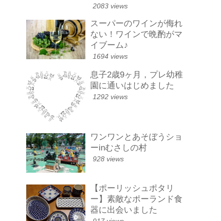
2083 views
スーパーのワインが侮れ
ない！ワインで晩酌がマ
イブーム♪
1694 views
息子2歳9ヶ月，プレ幼稚
園に通いはじめました
1292 views
ワンワンとあそぼうショ
ーinむさしの村
928 views
【ポーリッシュポタリ
ー】素敵なポーランド食
器に出会いました