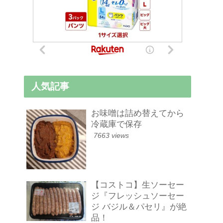
人気記事
お味噌は詰め替えてから
冷蔵庫で保存
7663 views
【コストコ】生ソーセー
ジ『フレッシュソーセー
ジ バジル＆パセリ』が絶
品！