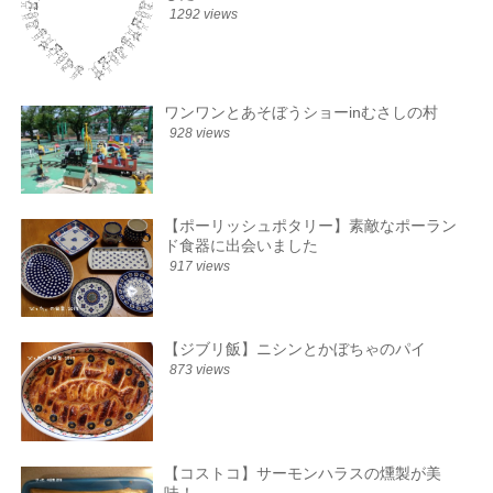
1292 views
ワンワンとあそぼうショーinむさしの村
928 views
【ポーリッシュポタリー】素敵なポーラン
ド食器に出会いました
917 views
【ジブリ飯】ニシンとかぼちゃのパイ
873 views
【コストコ】サーモンハラスの燻製が美
味！