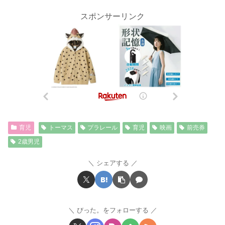
スポンサーリンク
育児
トーマス
プラレール
育児
映画
前売券
2歳男児
シェアする
びった。をフォローする