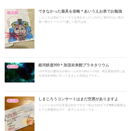
できなかった遊具を攻略＊あいうえお表でお勉強
育児
こんにちは初めてトーマスを描きました＼(^o^)／画力のない私の
精一杯のトーマス^^;優しい息子は赤...
銀河鉄道999＊加須未来館プラネタリウム
育児
小中学生の夏休みが終わった8月の終わりの頃，埼玉県加須市にあ
る加須未来館に行ってきました目的はプラネ...
しまじろうコンサートはまだ空席がありますよ
育児
ミュージカルやお芝居は好きですか？私は大好きです❤︎舞台鑑賞は
とても刺激的なので，息子にも小さいうち...