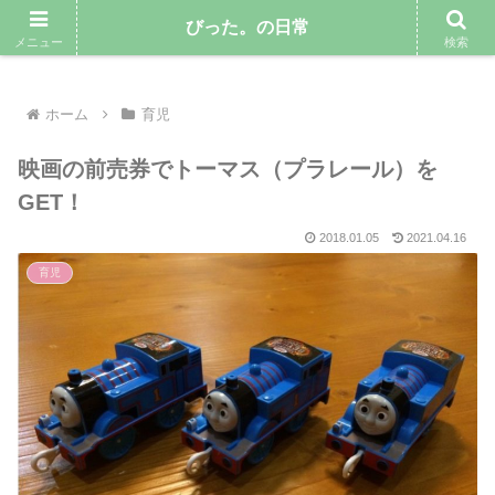
気ままにゆるりと暮らしていきたい専業主婦のブログ
びった。の日常
メニュー
検索
ホーム
育児
映画の前売券でトーマス（プラレール）を
GET！
2018.01.05
2021.04.16
育児