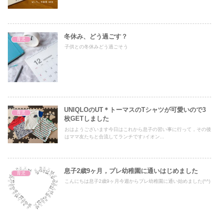
冬休み、どう過ごす？
育児
子供との冬休みどう過ごそう
UNIQLOのUT＊トーマスのTシャツが可愛いので3
育児
枚GETしました
おはようございます今日はこれから息子の習い事に行って，その後
はママ友たちと合流してランチです♪イオン...
息子2歳9ヶ月，プレ幼稚園に通いはじめました
育児
こんにちは息子2歳9ヶ月今週からプレ幼稚園に通い始めました(^^)