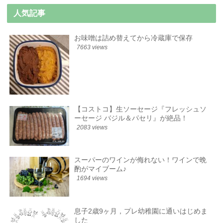
人気記事
お味噌は詰め替えてから冷蔵庫で保存
7663 views
【コストコ】生ソーセージ『フレッシュソ
ーセージ バジル＆パセリ』が絶品！
2083 views
スーパーのワインが侮れない！ワインで晩
酌がマイブーム♪
1694 views
息子2歳9ヶ月，プレ幼稚園に通いはじめま
した