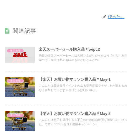
びった。
関連記事
楽天スーパーセール購入品＊Sept.2
楽天市場
先日の楽天スーパーセールは大盛り上がりだったようですね！わが
家では，今回は私の趣味のものがほとんどの...
【楽天】お買い物マラソン購入品＊May-1
楽天市場
こんにちは最近毎月イベントのある楽天市場ですが，わが家ももれ
なく参加しています☆今日からはFCバルセ...
【楽天】お買い物マラソン購入品＊May-2
楽天市場
こんにちは息子お昼寝中＆夫不在のため自由時間を満喫中の，びっ
た。です☆FCバルセロナ優勝キャンペーン...