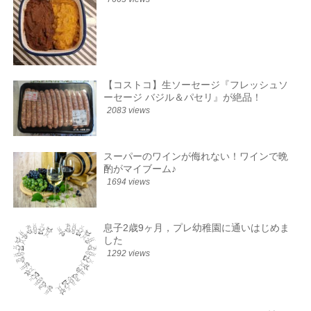
【コストコ】生ソーセージ『フレッシュソ
ーセージ バジル＆パセリ』が絶品！
2083 views
スーパーのワインが侮れない！ワインで晩
酌がマイブーム♪
1694 views
息子2歳9ヶ月，プレ幼稚園に通いはじめま
した
1292 views