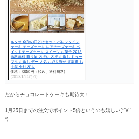
ルタオ 奇跡の口どけセット バレンタイン
ケーキ チーズケーキ レアチーズケーキ ベ
イクドチーズケーキ スイーツ お菓子 2018
送料無料 贈り物 内祝い 内祝 お返し ドゥー
ブル お返し デー 人気 お取り寄せ 北海道 お
土産 会社 友人
価格：3850円（税込、送料無料)
(2018/1/21時点)
だからチョコレートケーキも期待大！
1月25日までの注文でポイント5倍というのも嬉しい(*´∀｀
*)