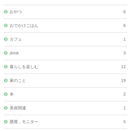
おやつ
6
おでかけごはん
6
カフェ
1
drink
3
暮らしを楽しむ
12
家のこと
19
本
2
美容関連
1
懸賞，モニター
5