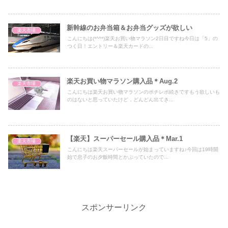
新幹線のお弁当箱＆お弁当グッズが欲しい
楽天市場
こんにちは(*^^*)楽天お買い物マラソン2日目ですね今日は「5」の
つく日！エントリー＆楽天カードの...
楽天お買い物マラソン購入品＊Aug.2
楽天市場
こんにちは楽天お買い物マラソンのポチレポ続きですもう欲しいも
のはないと思っていたけど，どんどん出てき...
【楽天】スーパーセール購入品＊Mar.1
楽天市場
こんにちは楽天スーパーセールが始まっていますね♪今回は19時開
始で息子のお夕飯時間とかぶっていたので...
スポンサーリンク