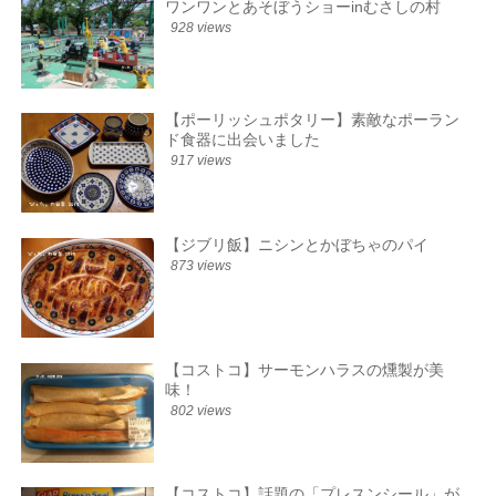
ワンワンとあそぼうショーinむさしの村
928 views
【ポーリッシュポタリー】素敵なポーラン
ド食器に出会いました
917 views
【ジブリ飯】ニシンとかぼちゃのパイ
873 views
【コストコ】サーモンハラスの燻製が美
味！
802 views
【コストコ】話題の「プレスンシール」が