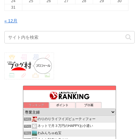
24
25
26
27
28
29
30
31
« 12月
ランキング
ポイント
ブロ画
のりのりライフイズビューティフォー
54位
ネットで月３万円のHAPPYお小遣い
55位
わみんちゅぬ宝
56位