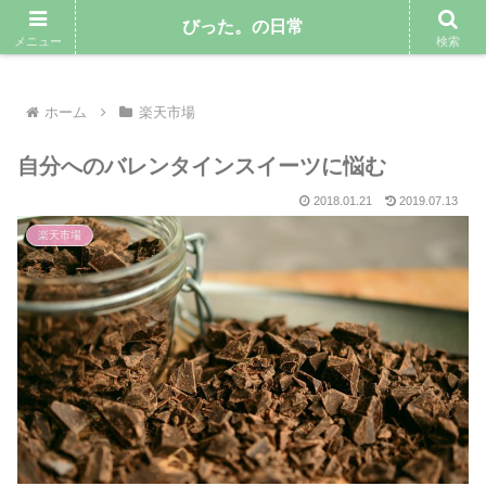
気ままにゆるりと暮らしていきたい専業主婦のブログ
びった。の日常
メニュー
検索
ホーム
楽天市場
自分へのバレンタインスイーツに悩む
2018.01.21
2019.07.13
楽天市場