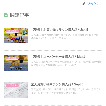
びった。
関連記事
【楽天】お買い物マラソン購入品＊Jan.5
楽天市場
こんばんは(*^^*)楽天お買い物マラソンも終了間近ですね！今日
(1/10)はゼロがつく日で，楽天カ...
【楽天】スーパーセール購入品＊Mar.1
楽天市場
こんにちは楽天スーパーセールが始まっていますね♪今回は19時開
始で息子のお夕飯時間とかぶっていたので...
楽天お買い物マラソン購入品＊Sept.3
楽天市場
楽天お買い物マラソン2日目ですね♪昨日は「5と0」のつく日でポ
イント5倍デーだったのでお買い物をされ...