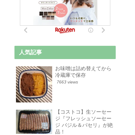
人気記事
お味噌は詰め替えてから
冷蔵庫で保存
7663 views
【コストコ】生ソーセー
ジ『フレッシュソーセー
ジ バジル＆パセリ』が絶
品！