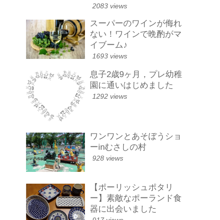
2083 views
スーパーのワインが侮れ
ない！ワインで晩酌がマ
イブーム♪
1693 views
息子2歳9ヶ月，プレ幼稚
園に通いはじめました
1292 views
ワンワンとあそぼうショ
ーinむさしの村
928 views
【ポーリッシュポタリ
ー】素敵なポーランド食
器に出会いました