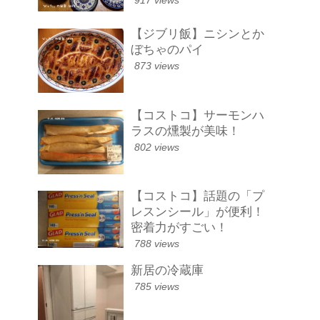
917 views
【ジブリ飯】ニシンとか
ぼちゃのパイ
873 views
【コストコ】サーモンハ
ラスの燻製が美味！
802 views
【コストコ】話題の「プ
レスンシール」が便利！
密着力がすごい！
788 views
新居の冷蔵庫
785 views