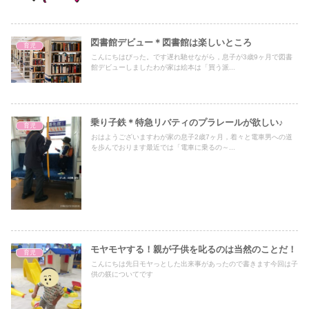
図書館デビュー＊図書館は楽しいところ
育児
こんにちはびった。です遅れ馳せながら，息子が3歳9ヶ月で図書
館デビューしましたわが家は絵本は「買う派...
乗り子鉄＊特急リバティのプラレールが欲しい♪
育児
おはようございますわが家の息子2歳7ヶ月，着々と電車男への道
を歩んでおります最近では「電車に乗るの～...
モヤモヤする！親が子供を叱るのは当然のことだ！
育児
こんにちは先日モヤっとした出来事があったので書きます今回は子
供の躾についてです