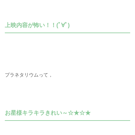
上映内容が怖い！！(ﾟ∀ﾟ)
プラネタリウムって，
お星様キラキラきれい～☆★☆★