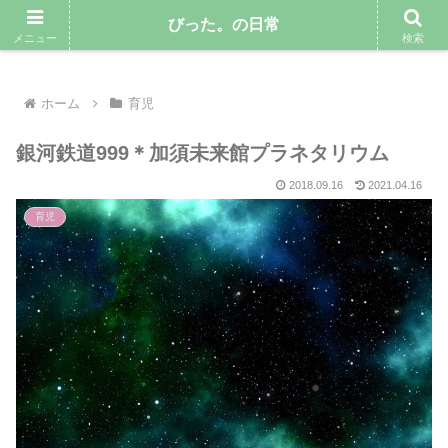
気ままにゆるりと暮らしていきたい専業主婦のブログ
びった。の日常
メニュー
検索
ホーム
育児
銀河鉄道999＊加須未来館プラネタリウム
2018.09.16
2021.04.16
育児