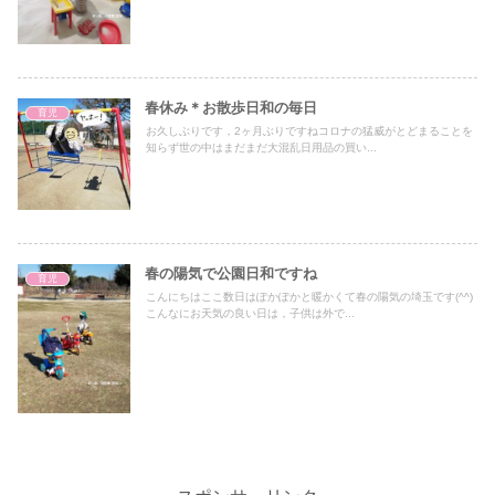
春休み＊お散歩日和の毎日
育児
お久しぶりです，2ヶ月ぶりですねコロナの猛威がとどまることを
知らず世の中はまだまだ大混乱日用品の買い...
春の陽気で公園日和ですね
育児
こんにちはここ数日はぽかぽかと暖かくて春の陽気の埼玉です(^^)
こんなにお天気の良い日は，子供は外で...