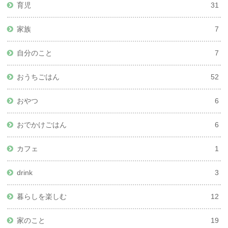
育児
31
家族
7
自分のこと
7
おうちごはん
52
おやつ
6
おでかけごはん
6
カフェ
1
drink
3
暮らしを楽しむ
12
家のこと
19