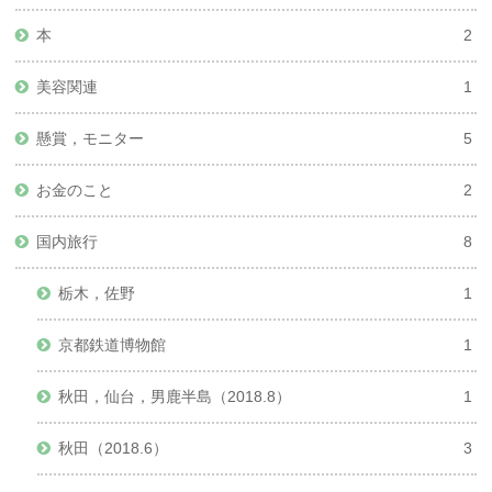
本
2
美容関連
1
懸賞，モニター
5
お金のこと
2
国内旅行
8
栃木，佐野
1
京都鉄道博物館
1
秋田，仙台，男鹿半島（2018.8）
1
秋田（2018.6）
3