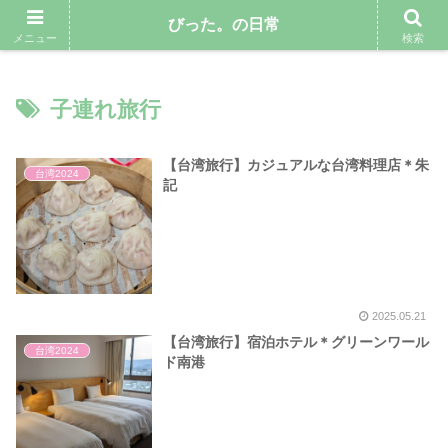
気ままにゆるりと暮らしていきたい専業主婦のブログ
びった。の日常
メニュー
検索
子連れ旅行
【台湾旅行】カジュアルな台湾料理店＊朱
台湾2024
記
2025.05.21
【台湾旅行】宿泊ホテル＊グリーンワール
台湾2024
ド南港