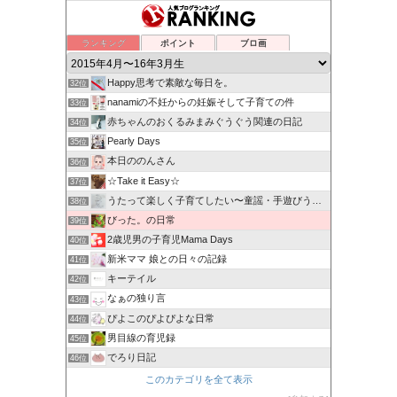
ランキング
ポイント
ブロ画
Happy思考で素敵な毎日を。
32位
nanamiの不妊からの妊娠そして子育ての件
33位
赤ちゃんのおくるみまみぐうぐう関連の日記
34位
Pearly Days
35位
本日ののんさん
36位
☆Take it Easy☆
37位
うたって楽しく子育てしたい〜童謡・手遊びうたの力〜
38位
びった。の日常
39位
2歳児男の子育児Mama Days
40位
新米ママ 娘との日々の記録
41位
キーテイル
42位
なぁの独り言
43位
ぴよこのぴよぴよな日常
44位
男目線の育児録
45位
でろり日記
46位
このカテゴリを全て表示