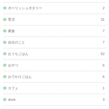
ポーリッシュポタリー
2
育児
31
家族
7
自分のこと
7
おうちごはん
52
おやつ
6
おでかけごはん
6
カフェ
1
drink
3