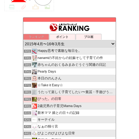
ランキング
ポイント
ブロ画
Happy思考で素敵な毎日を。
32位
nanamiの不妊からの妊娠そして子育ての件
33位
赤ちゃんのおくるみまみぐうぐう関連の日記
34位
Pearly Days
35位
本日ののんさん
36位
☆Take it Easy☆
37位
うたって楽しく子育てしたい〜童謡・手遊びうたの力〜
38位
びった。の日常
39位
2歳児男の子育児Mama Days
40位
新米ママ 娘との日々の記録
41位
キーテイル
42位
なぁの独り言
43位
ぴよこのぴよぴよな日常
44位