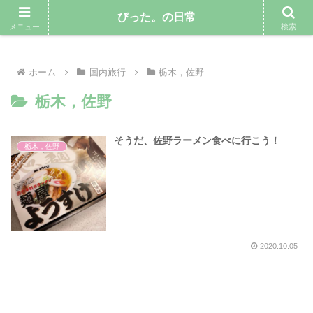
気ままにゆるりと暮らしていきたい専業主婦のブログ
びった。の日常
メニュー
検索
ホーム
国内旅行
栃木，佐野
栃木，佐野
そうだ、佐野ラーメン食べに行こう！
栃木，佐野
2020.10.05