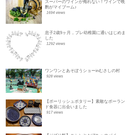
スーパーのワインが侮れない！ワインで晩
酌がマイブーム♪
1694 views
息子2歳9ヶ月，プレ幼稚園に通いはじめま
した
1292 views
ワンワンとあそぼうショーinむさしの村
928 views
【ポーリッシュポタリー】素敵なポーラン
ド食器に出会いました
917 views